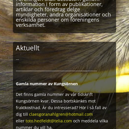
information i form av publikationer,
artiklar och föredrag delge
myndigheter, andra organisationer och
enskilda personer om föreningens
verksamhet.
Aktuellt
…
_______________________________________________
Gamla nummer av Kungsörnen
Det finns gamla nummer av vår tidskrift
Kungsörnen kvar. Dessa bortskänkes mot
fraktkostnad. Är du intresserad? Hör i så fall av
dig till
claesgoranahlgren@hotmail.com
eller
toto.hedfeldt@telia.com
och meddela vilka
nummer du vill ha.