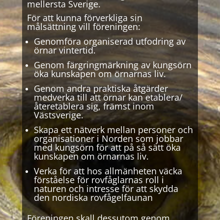
mellersta Sverige.
För att kunna förverkliga sin
målsättning vill föreningen:
Genomföra organiserad utfodring av
örnar vintertid.
Genom färgringmärkning av kungsörn
öka kunskapen om örnarnas liv.
Genom andra praktiska åtgärder
medverka till att örnar kan etablera/
återetablera sig, främst inom
Västsverige.
Skapa ett nätverk mellan personer och
organisationer i Norden som jobbar
med kungsörn för att på så sätt öka
kunskapen om örnarnas liv.
Verka för att hos allmänheten väcka
förståelse för rovfåglarnas roll i
naturen och intresse för att skydda
den nordiska rovfågelfaunan
Föreningen skall dessutom genom