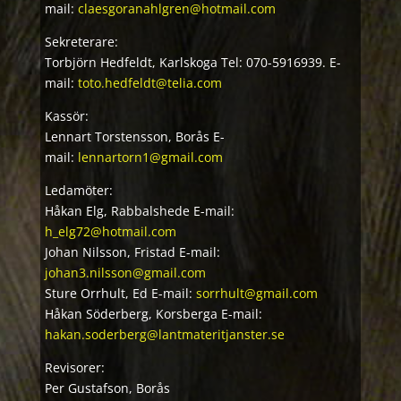
mail:
claesgoranahlgren@hotmail.com
Sekreterare:
Torbjörn Hedfeldt, Karlskoga
Tel: 070-5916939. E-
mail:
toto.hedfeldt@telia.com
Kassör:
Lennart Torstensson, Borås E-
mail:
lennartorn1@gmail.com
Ledamöter:
Håkan Elg, Rabbalshede E-mail:
h_elg72@hotmail.com
Johan Nilsson, Fristad E-mail:
johan3.nilsson@gmail.com
Sture Orrhult, Ed E-mail:
sorrhult@gmail.com
Håkan Söderberg, Korsberga E-mail:
hakan.soderberg@lantmateritjanster.se
Revisorer:
Per Gustafson, Borås