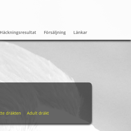
Häckningsresultat
Försäljning
Länkar
tte dräkten
Adult dräkt