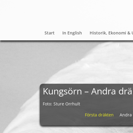
Start
In English
Historik, Ekonomi & 
Kungsörn – Andra drä
Foto: Sture Orrhult
Första dräkten
Andra d