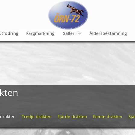
Utfodring
Färgmärkning
Galleri
Åldersbestämning
kten
räkten
Tredje dräkten
Fjärde dräkten
Femte dräkten
Sjä